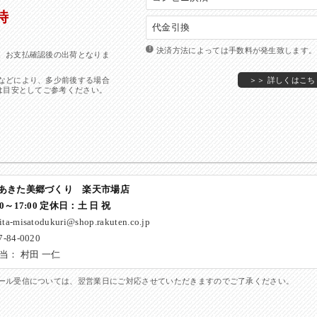
代金引換
決済方法によっては手数料が発生致します。
、お支払確認後の出荷となりま
などにより、多少前後する場合
＞＞ 詳しくはこち
は目安としてご参考ください。
 あきた美郷づくり 楽天市場店
～17:00
定休日
：土 日 祝
ita-misatodukuri@shop.rakuten.co.jp
-84-0020
当： 村田 一仁
ール受信については、翌営業日にご対応させていただきますのでご了承ください。