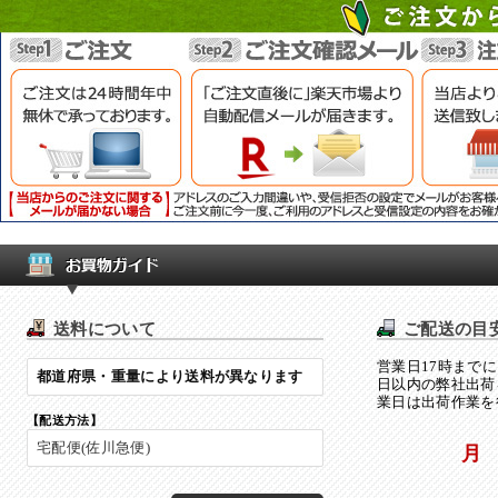
送料について
ご配送の目
営業日17時まで
都道府県・重量により送料が異なります
日以内の弊社出荷
業日は出荷作業を
【配送方法】
宅配便(佐川急便)