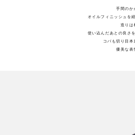
手間のか
オイルフィニッシュを
造りは
使い込んだあとの良さ
コバも切り目本
優美な表