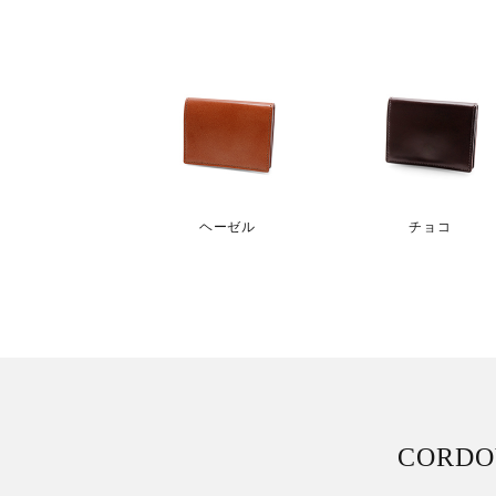
ヘーゼル
チョコ
CORDO