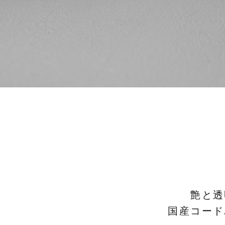
艶と透
国産コード