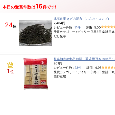
16
本日の受賞件数は
件です!
北海道産 きざみ昆布 （こんぶ・コンブ）
24
2,484円
位
レビュー件数 :
11件
評価 :
5.00
受賞カテゴリー :
デイリー
(8月8日 集計日:8
だし昆布
登喜和冷凍食品 鶴羽二重 高野豆腐 お徳用 13
201円
レビュー件数 :
23件
評価 :
4.96
受賞カテゴリー :
デイリー
(8月8日 集計日:8
高野豆腐
ほんぽ 金時豆 500g (煮豆)
486円
レビュー件数 :
7件
評価 :
4.86
受賞カテゴリー :
デイリー
(8月8日 集計日:8