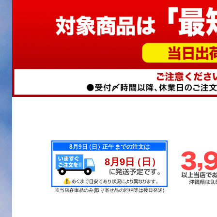
※当店在庫品のみ(取り寄せ品の同梱等は後日発送)