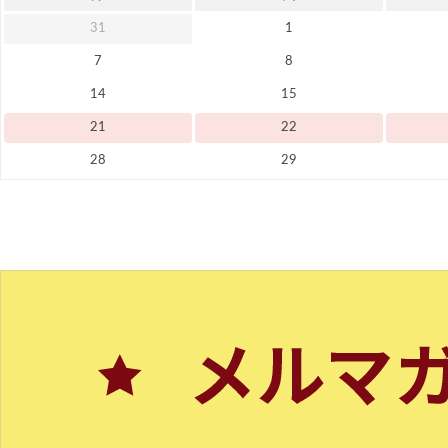
31
1
7
8
14
15
21
22
28
29