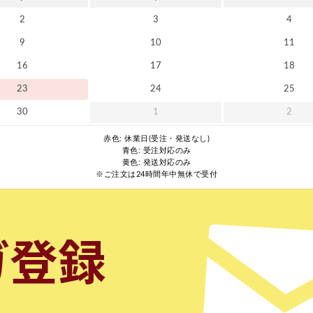
2
3
4
9
10
11
16
17
18
23
24
25
30
1
2
赤色: 休業日(受注・発送なし)
青色: 受注対応のみ
黄色: 発送対応のみ
※ご注文は24時間年中無休で受付