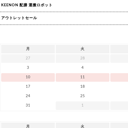
KEENON 配膳 運搬ロボット
アウトレットセール
月
火
27
28
3
4
10
11
17
18
24
25
31
1
月
火