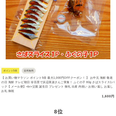
ポイント5倍
送料無料
【 お買い物マラソン ポイント5倍 最大1,000円OFFクーポン！ 】 お中元 海鮮 敬老
の日 海鮮 テレビ朝日 珍百景で浜辺美波さんご実食！ ふぐの子 80g さばスライス1パ
ック【 メール便】<br>父親 誕生日 プレゼント 御礼 出産 内祝い お祝い返し お返し
お礼 御祝
1,600円
8 位