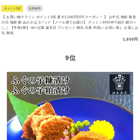
ポイント5倍
送料無料
【 お買い物マラソン ポイント5倍 最大1,000円OFFクーポン！ 】 お中元 海鮮 敬老
の日 海鮮 鯖 ぬかさば 2パック【メール便でお届け】 ケンミンSHOWで紹介 鯖のへ
しこ 【半身2枚】<br>父親 誕生日 プレゼント 御礼 出産 内祝い お祝い返し お返しお
礼 御祝
1,650円
9 位