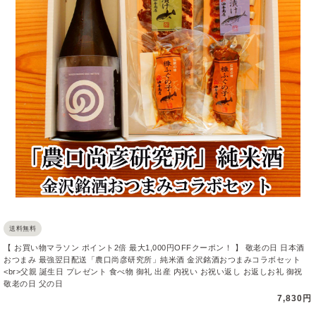
送料無料
【 お買い物マラソン ポイント2倍 最大1,000円OFFクーポン！ 】 敬老の日 日本酒
おつまみ 最強翌日配送「農口尚彦研究所」純米酒 金沢銘酒おつまみコラボセット
<br>父親 誕生日 プレゼント 食べ物 御礼 出産 内祝い お祝い返し お返しお礼 御祝
敬老の日 父の日
7,830円