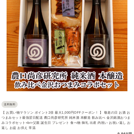
送料無料
【 お買い物マラソン ポイント2倍 最大1,000円OFFクーポン！ 】 敬老の日 お酒 お
つまみセット最強翌日配送 農口尚彦研究所 純米酒 本醸造 飲み比べ 金沢銘酒おつま
みコラボセット<br>父親 誕生日 プレゼント 食べ物 御礼 出産 内祝い お祝い返し お
返し お盆 お供え 常温
9,960円