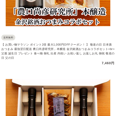
送料無料
【 お買い物マラソン ポイント2倍 最大1,000円OFFクーポン！ 】 敬老の日 日本酒
おつまみ 最強翌日配送 農口尚彦研究所」本醸造 金沢銘酒おつまみコラボセット<br>
父親 誕生日 プレゼント 食べ物 御礼 出産 内祝い お祝い返し お返しお礼 御祝 敬老の
日 父の日
7,460円