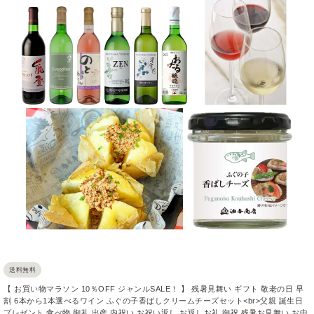
送料無料
【 お買い物マラソン 10％OFF ジャンルSALE！ 】 残暑見舞い ギフト 敬老の日 早
割 6本から1本選べるワイン ふぐの子香ばしクリームチーズセット<br>父親 誕生日
プレゼント 食べ物 御礼 出産 内祝い お祝い返し お返しお礼 御祝 残暑お見舞い お中