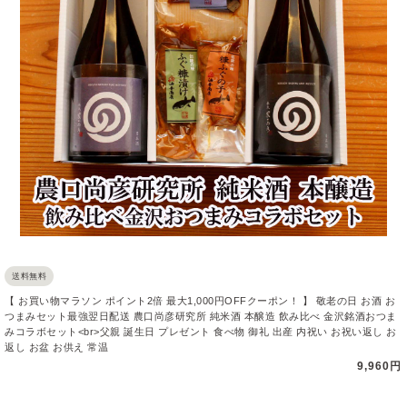
送料無料
【 お買い物マラソン ポイント2倍 最大1,000円OFFクーポン！ 】 敬老の日 お酒 お
つまみセット最強翌日配送 農口尚彦研究所 純米酒 本醸造 飲み比べ 金沢銘酒おつま
みコラボセット<br>父親 誕生日 プレゼント 食べ物 御礼 出産 内祝い お祝い返し お
返し お盆 お供え 常温
9,960円