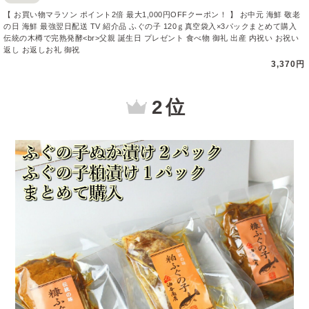
【 お買い物マラソン ポイント2倍 最大1,000円OFFクーポン！ 】 お中元 海鮮 敬老
の日 海鮮 最強翌日配送 TV 紹介品 ふぐの子 120ｇ真空袋入×3パックまとめて購入
伝統の木樽で完熟発酵<br>父親 誕生日 プレゼント 食べ物 御礼 出産 内祝い お祝い
返し お返しお礼 御祝
3,370円
2 位