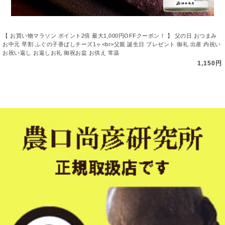
【 お買い物マラソン ポイント2倍 最大1,000円OFFクーポン！ 】 父の日 おつまみ
お中元 早割 ふぐの子香ばしチーズ1ヶ<br>父親 誕生日 プレゼント 御礼 出産 内祝い
お祝い返し お返しお礼 御祝お盆 お供え 常温
1,150円