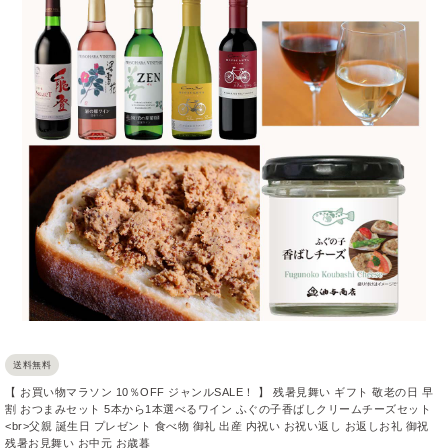
送料無料
【 お買い物マラソン 10％OFF ジャンルSALE！ 】 残暑見舞い ギフト 敬老の日 早
割 おつまみセット 5本から1本選べるワイン ふぐの子香ばしクリームチーズセット
<br>父親 誕生日 プレゼント 食べ物 御礼 出産 内祝い お祝い返し お返しお礼 御祝
残暑お見舞い お中元 お歳暮