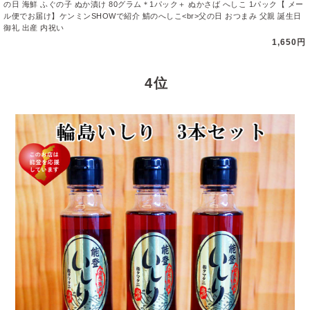
の日 海鮮 ふぐの子 ぬか漬け 80グラム＊1パック＋ ぬかさば へしこ 1パック【 メー
ル便でお届け】ケンミンSHOWで紹介 鯖のへしこ<br>父の日 おつまみ 父親 誕生日
御礼 出産 内祝い
1,650円
4 位