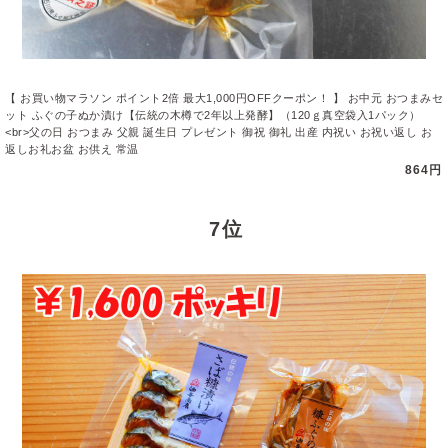
【 お買い物マラソン ポイント2倍 最大1,000円OFFクーポン！ 】 お中元 おつまみセ
ット ふぐの子ぬか漬け【伝統の木樽で2年以上発酵】（120ｇ真空袋入1パック）
<br>父の日 おつまみ 父親 誕生日 プレゼント 御祝 御礼 出産 内祝い お祝い返し お
返しお礼お盆 お供え 常温
864円
7 位