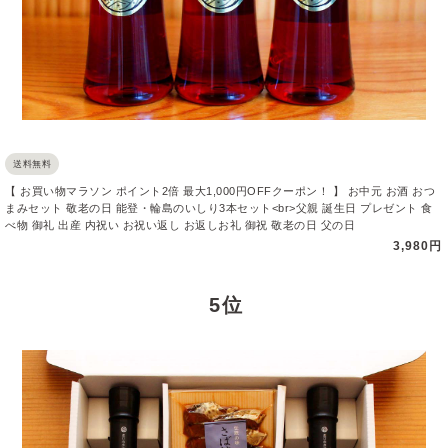
送料無料
【 お買い物マラソン ポイント2倍 最大1,000円OFFクーポン！ 】 お中元 お酒 おつ
まみセット 敬老の日 能登・輪島のいしり3本セット<br>父親 誕生日 プレゼント 食
べ物 御礼 出産 内祝い お祝い返し お返しお礼 御祝 敬老の日 父の日
3,980円
5 位