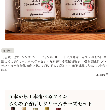
送料無料
【 お買い物マラソン 30％OFF ジャンルSALE！ 】 残暑見舞い ギフト 敬老の日 早
割 ふぐの子クリームチーズ2ヶセット 送料無料 冷蔵瓶詰商品<br>父親 誕生日 プレ
ゼント 食べ物 御礼 出産 内祝い お祝い返し お返しお礼 御祝 残暑お見舞い お中元 お
歳暮
3,150円