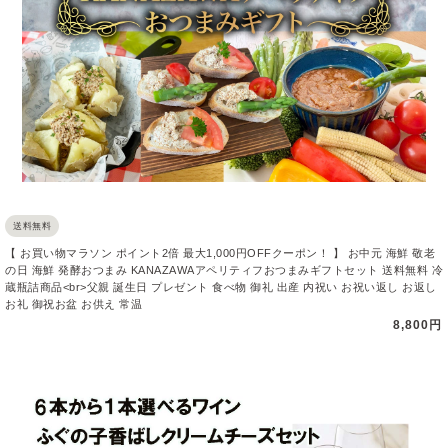
送料無料
【 お買い物マラソン ポイント2倍 最大1,000円OFFクーポン！ 】 お中元 海鮮 敬老
の日 海鮮 発酵おつまみ KANAZAWAアペリティフおつまみギフトセット 送料無料 冷
蔵瓶詰商品<br>父親 誕生日 プレゼント 食べ物 御礼 出産 内祝い お祝い返し お返し
お礼 御祝お盆 お供え 常温
8,800円