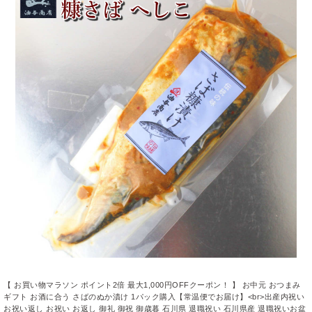
【 お買い物マラソン ポイント2倍 最大1,000円OFFクーポン！ 】 お中元 おつまみ
ギフト お酒に合う さばのぬか漬け 1パック購入【常温便でお届け】<br>出産内祝い
お祝い返し お祝い お返し 御礼 御祝 御歳暮 石川県 退職祝い 石川県産 退職祝いお盆