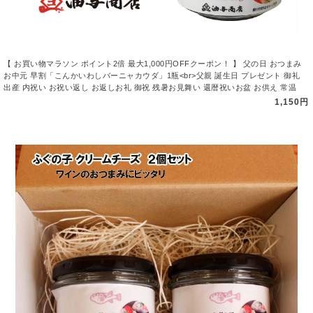
【 お買い物マラソン ポイント2倍 最大1,000円OFFクーポン！ 】 父の日 おつまみ
お中元 早割「こんかいわしバーニャカウダ」1瓶<br>父親 誕生日 プレゼント 御礼
出産 内祝い お祝い返し お返しお礼 御祝 残暑お見舞い 還暦祝いお盆 お供え 常温
1,150円