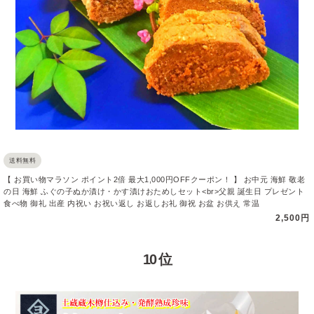
送料無料
【 お買い物マラソン ポイント2倍 最大1,000円OFFクーポン！ 】 お中元 海鮮 敬老
の日 海鮮 ふぐの子ぬか漬け・かす漬けおためしセット<br>父親 誕生日 プレゼント
食べ物 御礼 出産 内祝い お祝い返し お返しお礼 御祝 お盆 お供え 常温
2,500円
10 位