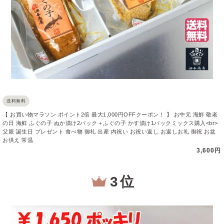
送料無料
【 お買い物マラソン ポイント2倍 最大1,000円OFFクーポン！ 】 お中元 海鮮 敬老
の日 海鮮 ふぐの子 ぬか漬け2パック＋ふぐの子 かす漬け1パックミックス購入<br>
父親 誕生日 プレゼント 食べ物 御礼 出産 内祝い お祝い返し お返しお礼 御祝 お盆
お供え 常温
3,600円
3 位