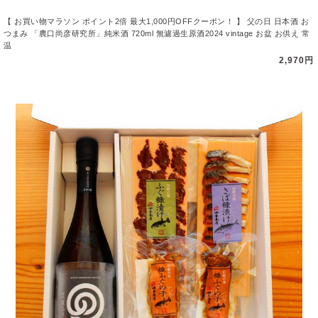
【 お買い物マラソン ポイント2倍 最大1,000円OFFクーポン！ 】 父の日 日本酒 お
つまみ 「農口尚彦研究所」純米酒 720ml 無濾過生原酒2024 vintage お盆 お供え 常
温
2,970円