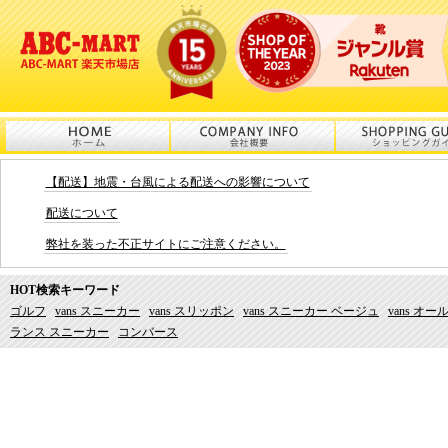
【配送】地震・台風による配送への影響について
配送について
弊社を装った不正サイトにご注意ください。
HOT検索キーワード
ゴルフ
vans スニーカー
vans スリッポン
vans スニーカー ベージュ
vans オ
ランス スニーカー
コンバース