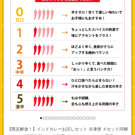
●
●
●
●
●
●
●
●
●
●
●
●
●
●
●
●
●
【限定解放！】インドカレーお試しセット 冷凍便 ４セット同梱