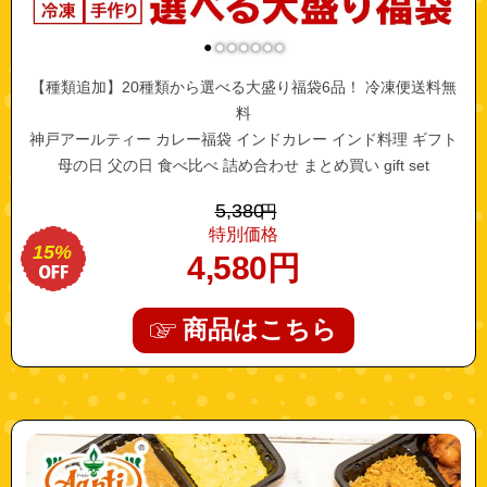
●
●
●
●
●
●
●
【種類追加】20種類から選べる大盛り福袋6品！ 冷凍便送料無
料
神戸アールティー カレー福袋 インドカレー インド料理 ギフト
母の日 父の日 食べ比べ 詰め合わせ まとめ買い gift set
5,380
円
特別価格
15%
4,580
円
商品はこちら
"10006118"