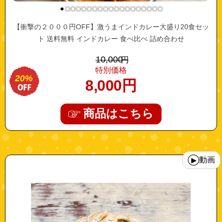
●
●
●
●
●
●
●
●
●
●
●
●
●
●
●
●
●
●
●
【衝撃の２０００円OFF】激うまインドカレー大盛り20食セッ
ト 送料無料 インドカレー 食べ比べ 詰め合わせ
10,000
円
特別価格
20%
8,000
円
商品はこちら
"10003842"
動画
▶