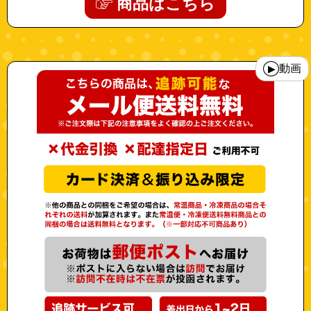
商品はこちら
"10003669"
動画
▶