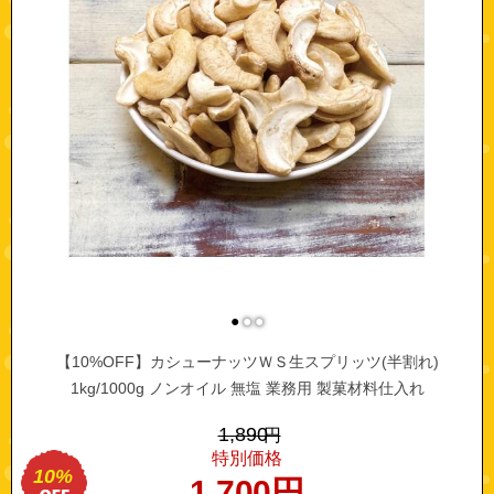
●
●
●
【10%OFF】カシューナッツＷＳ生スプリッツ(半割れ)
1kg/1000g ノンオイル 無塩 業務用 製菓材料仕入れ
1,890
円
特別価格
10%
1,700
円