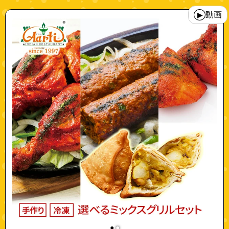
"10003934"
動画
▶
●
●