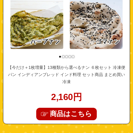
●
●
●
●
●
【今だけ＋1枚増量】13種類から選べるナン ６枚セット 冷凍便
パン インディアンブレッド インド料理 セット商品 まとめ買い
冷凍
2,160
円
商品はこちら