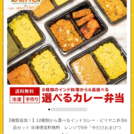
●
●
●
●
●
●
●
●
●
●
●
●
【種類追加！】12種類から選べるインドカレー・ビリヤニ弁当6
品セット 冷凍便送料無料 レンジで5分『今だけおまけつ