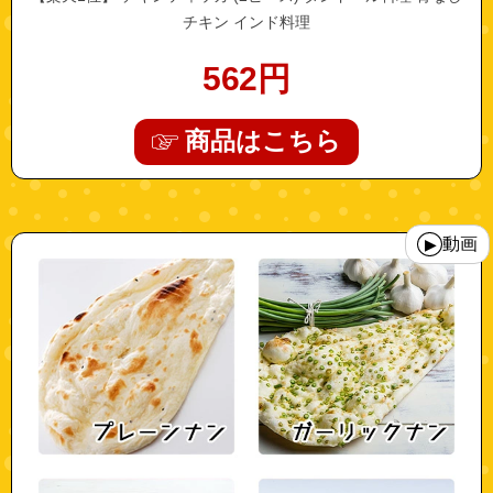
チキン インド料理
562
円
商品はこちら
"10001090"
動画
▶