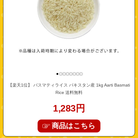
●
●
●
●
●
●
●
●
【楽天1位】 バスマティライス パキスタン産 1kg Aarti Basmati
Rice 送料無料
1,283
円
商品はこちら