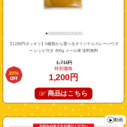
●
●
●
●
●
●
●
●
●
●
●
●
【1200円ポッキリ】5種類から選べるオリジナルカレーパウダ
ー レシピ付き 400g メール便 送料無料
1,710
円
特別価格
30%
1,200
円
商品はこちら
"10000089"
動画
▶