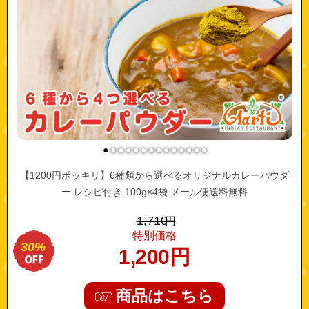
●
●
●
●
●
●
●
●
●
●
●
●
●
●
【1200円ポッキリ】6種類から選べるオリジナルカレーパウダ
ー レシピ付き 100g×4袋 メール便送料無料
1,710
円
特別価格
30%
1,200
円
商品はこちら