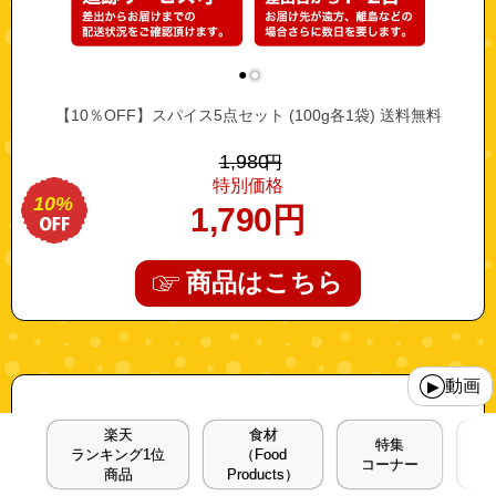
●
●
【10％OFF】スパイス5点セット (100g各1袋) 送料無料
1,980
円
特別価格
10%
1,790
円
商品はこちら
"10001368"
動画
▶
楽天
食材
特集
イ
ランキング1位
（Food
コーナー
商品
Products）