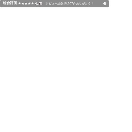
総合評価
★★★★
★
4.78
レビュー総数18,967件ありがとう！