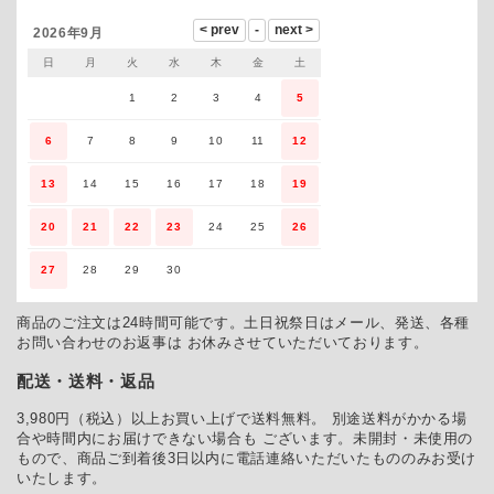
2026年9月
日
月
火
水
木
金
土
1
2
3
4
5
6
7
8
9
10
11
12
13
14
15
16
17
18
19
20
21
22
23
24
25
26
27
28
29
30
商品のご注文は24時間可能です。土日祝祭日はメール、発送、各種
お問い合わせのお返事は お休みさせていただいております。
配送・送料・返品
3,980円（税込）以上お買い上げで送料無料。 別途送料がかかる場
合や時間内にお届けできない場合も ございます。未開封・未使用の
もので、商品ご到着後3日以内に電話連絡いただいたもののみお受け
いたします。