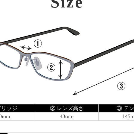
Size
ブリッジ
② レンズ高さ
③ テ
0mm
43mm
145