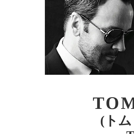
TOM
(トム