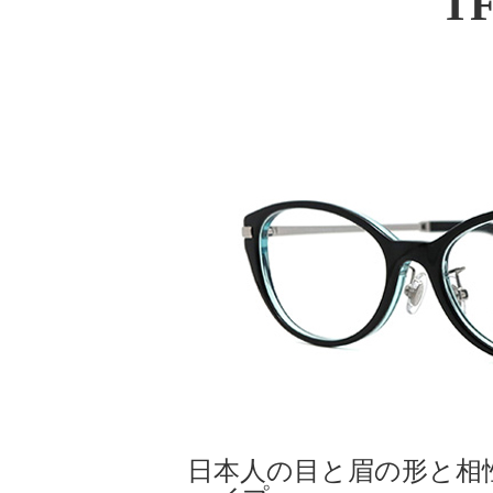
TF
日本人の目と眉の形と相