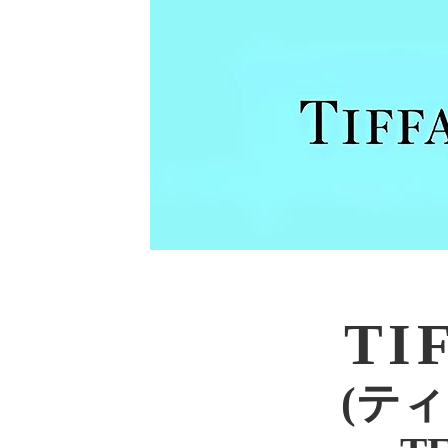
TI
(テ