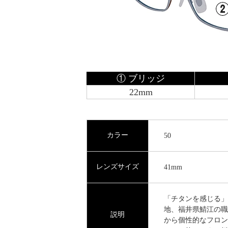
① ブリッジ
22mm
カラー
50
レンズサイズ
41mm
「チタンを感じる」
地、福井県鯖江の職人
説明
から個性的なフロン