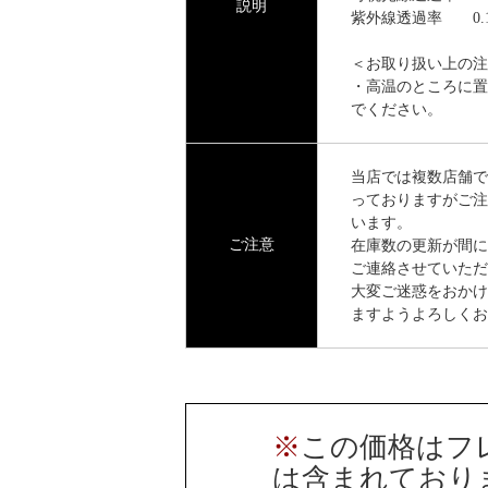
説明
紫外線透過率 0.
＜お取り扱い上の注
・高温のところに置
でください。
当店では複数店舗で
っておりますがご注
います。
ご注意
在庫数の更新が間に
ご連絡させていただ
大変ご迷惑をおかけ
ますようよろしくお
※
この価格はフ
は含まれており