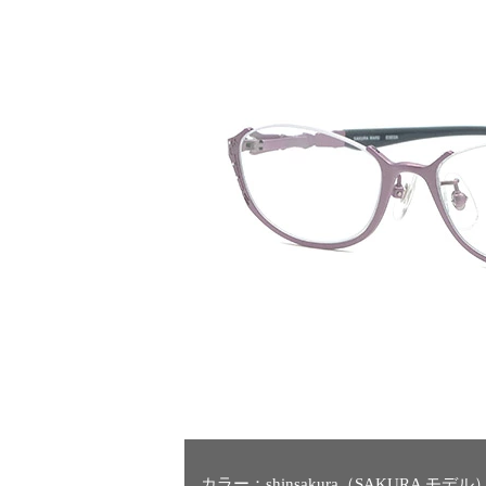
カラー：shinsakura（SAKURA 