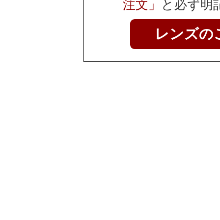
注文」
と必ず明
レンズの