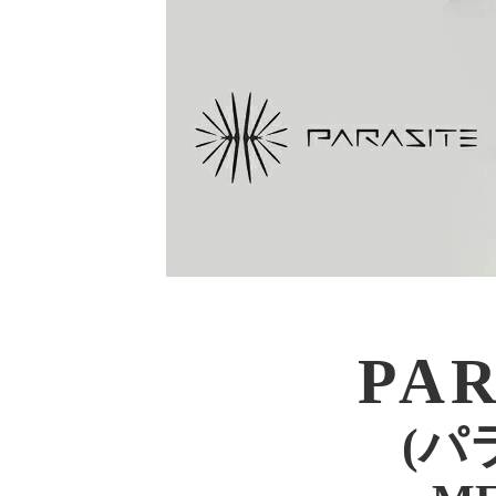
PA
(パ