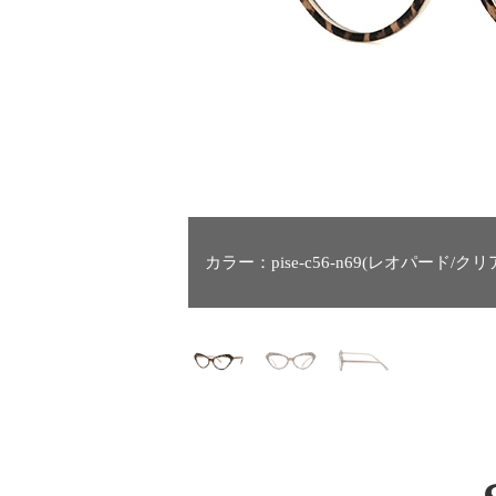
カラー：pise-c56-n69(レオパー