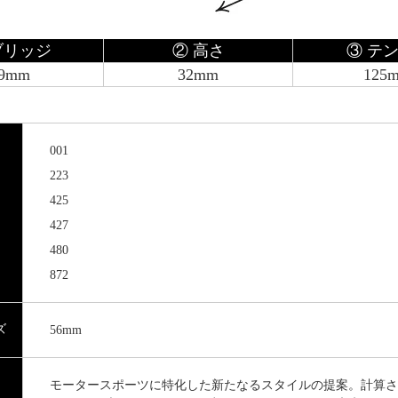
ブリッジ
② 高さ
③ テ
9mm
32mm
125
001
223
425
427
480
872
ズ
56mm
モータースポーツに特化した新たなるスタイルの提案。計算さ