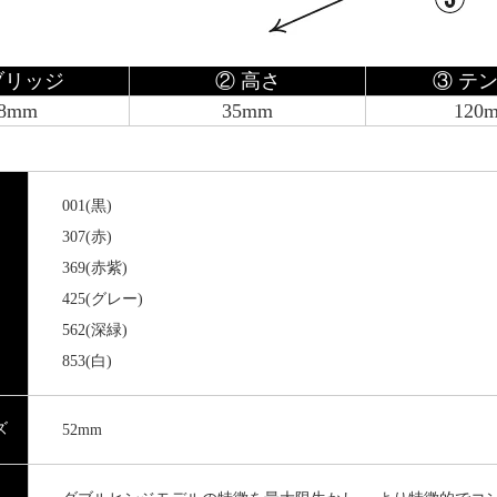
ブリッジ
② 高さ
③ テ
8mm
35mm
120
001(黒)
307(赤)
369(赤紫)
425(グレー)
562(深緑)
853(白)
ズ
52mm