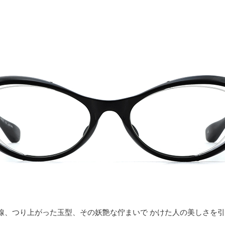
線、つり上がった玉型、その妖艶な佇まいで かけた人の美しさを