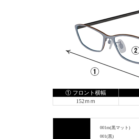
① フロント横幅
152ｍｍ
001m(黒マット)
001(黒)