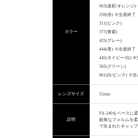
063(迷彩/オレンジ
259(赤) ※生産終了
311(ピンク)
カラー
377(青紫)
425(グレー)
444(青) ※生産終了
445(ネイビー/白) 
565(グリーン)
861(白/ピンク) ※
レンズサイズ
55mm
FA-240をベー
説明
鋭角なフォルムを柔
で生まれたギャップ