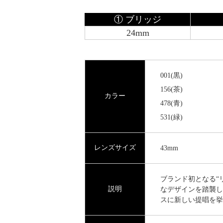
① ブリッジ
24mm
001(黒)
156(茶)
カラー
478(青)
531(緑)
レンズサイズ
43mm
ブランド初となる“
説明
なデザインを踏襲し
スに新しい提唱を挙