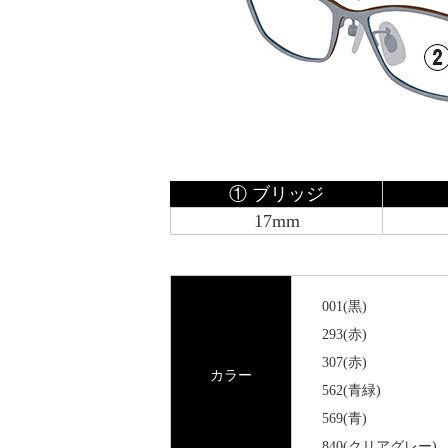
① ブリッジ
17mm
001(黒)
293(赤)
307(赤)
カラー
562(青緑)
569(青)
840(クリアグレー)