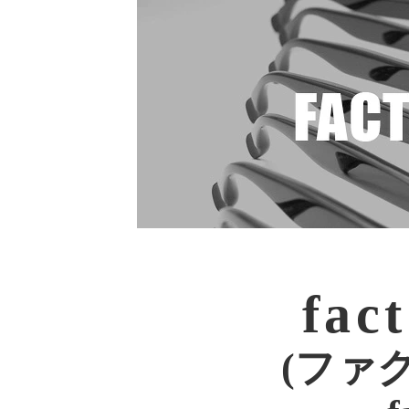
fac
(ファク