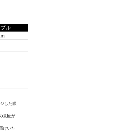
ンプル
mm
ジした眼
の意匠が
届けいた