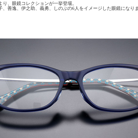
より、眼鏡コレクションが一挙登場。
子、善逸、伊之助、義勇、しのぶの6人をイメージした眼鏡になり