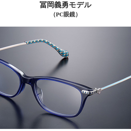
冨岡義勇モデル
（PC眼鏡）