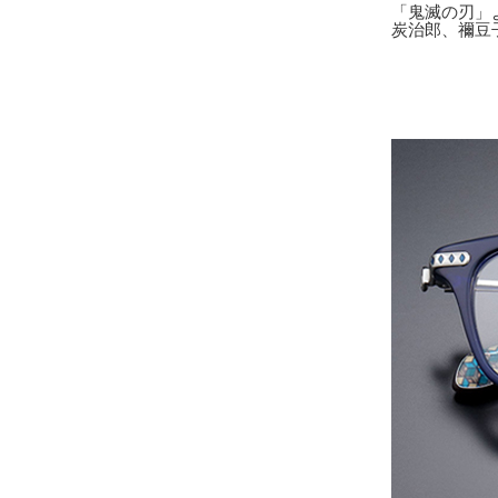
「鬼滅の刃」
炭治郎、禰豆