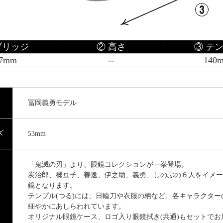
ブリッジ
② 高さ
③ テ
7mm
--
140
冨岡義勇モデル
ズ
53mm
「鬼滅の刃」より、眼鏡コレクションが一挙登場。
炭治郎、禰豆子、善逸、伊之助、義勇、しのぶの６人をイメー
鏡となります。
テンプル(つる)には、日輪刀や衣服の柄など、各キャラクター
細やかにあしらわれています。
オリジナル眼鏡ケース、ロゴ入り眼鏡拭き(共通)もセットでお