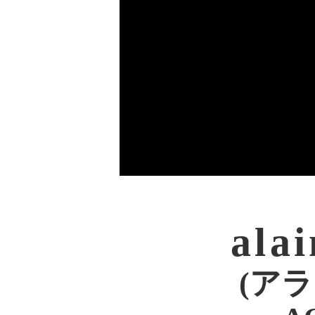
alai
(ア