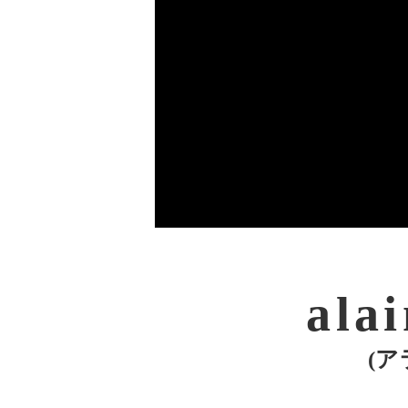
ala
(ア