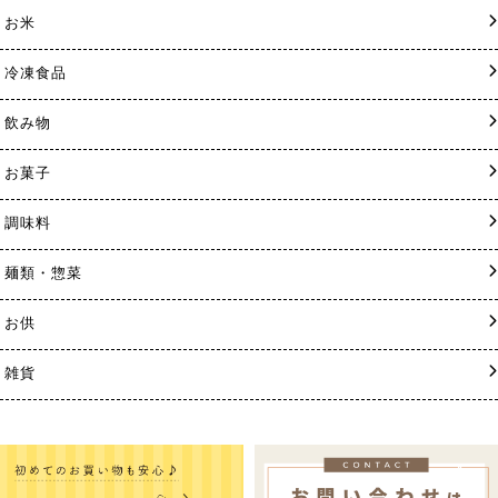
お米
冷凍食品
飲み物
お菓子
調味料
麺類・惣菜
お供
雑貨