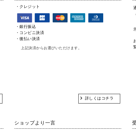
・クレジット
。
・銀行振込
ま
・コンビニ決済
・後払い決済
お
上記決済からお選びいただけます。
。
ざ
詳しくはコチラ
ショップより一言