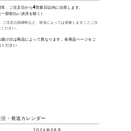
4
通常、ご注文日から
営業日以内に出荷します。
（一部前払い決済を除く）
ご注文の混雑時など、状況によっては前後しますことご注
意ください。
お届け日は商品によって異なります。各商品ページをご
覧ください
受注・発送カレンダー
2026年08月